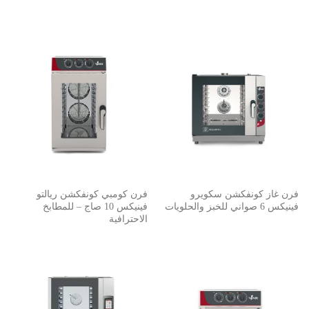
فرن غاز كونفكشن سكويرو
فرن كومبي كونفكشن ريالتو
فينيكس 6 صواني للخبز والحلويات
فينيكس 10 صاج – للمطابخ
الاحترافية