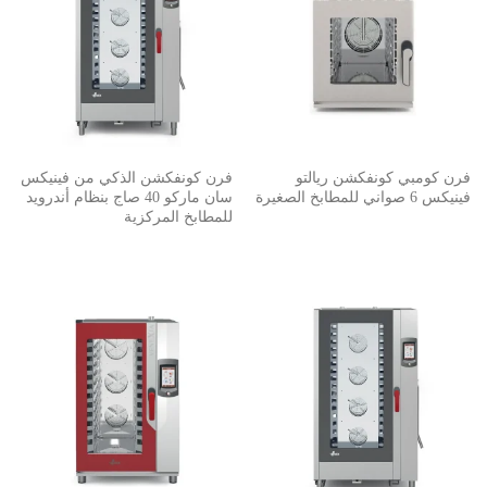
فرن كومبي كونفكشن ريالتو
فرن كونفكشن الذكي من فينيكس
فينيكس 6 صواني للمطابخ الصغيرة
سان ماركو 40 صاج بنظام أندرويد
للمطابخ المركزية