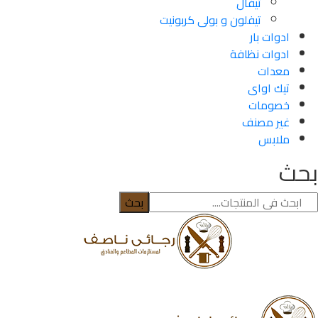
تيفال
تيفلون و بولى كربونيت
ادوات بار
ادوات نظافة
معدات
تيك اواى
خصومات
غير مصنف
ملابس
بحث