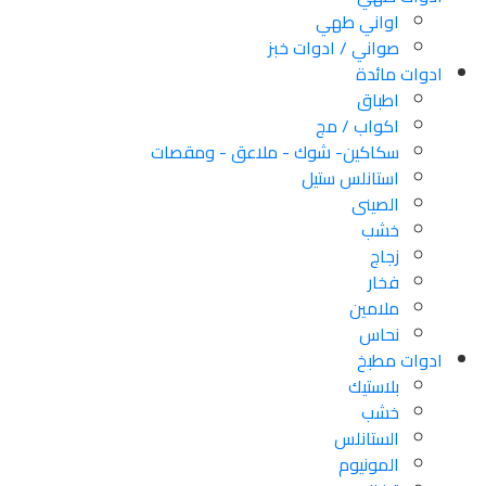
اواني طهي
صواني / ادوات خبز
ادوات مائدة
اطباق
اكواب / مج
سكاكین- شوك - ملاعق - ومقصات
استانلس ستيل
الصينى
خشب
زجاج
فخار
ملامين
نحاس
ادوات مطبخ
بلاستيك
خشب
الستانلس
المونيوم