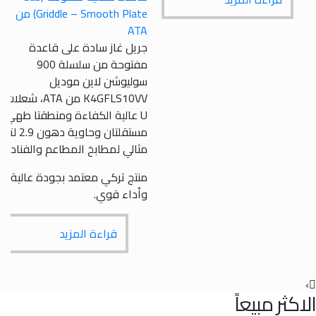
Griddle – Smooth Plate) من
ATA
جريل غاز سادة على قاعدة
مفتوحة من سلسلة 900
سوليوشن لاين موديل
K4GFLS10VV من ATA، شعلات
U عالية الكفاءة ومنطقتا طهي
مستقلتان وحاوية دهون 2.9 لتر،
مثالي لمطابخ المطاعم والفنادق.
منتج تركي معتمد بجودة عالية
وأداء قوي.
قراءة المزيد
ر مبيعاً