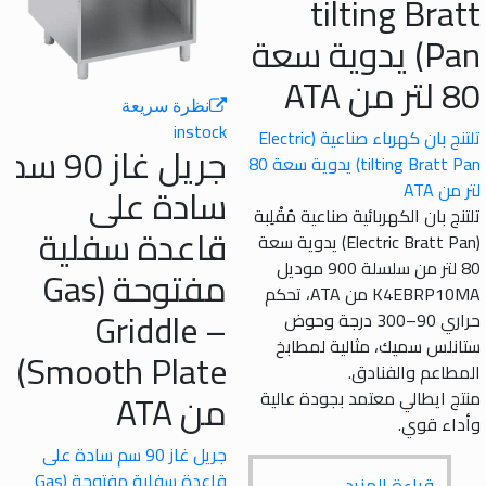
tilting Br
Pan) يدوية سعة
A
نظرة سريعة
instock
تلتنج بان كهرباء صناعية (Electric
جريل غاز 90 سم
tilting Bratt Pan) يدوية سعة 80
AT
سادة على
بان الكهربائية صناعية مُقْلِبة
قاعدة سفلية
(Electric Bratt Pan) يدوية سعة
80 لتر من سلسلة 900 موديل
مفتوحة (Gas
K4EBRP10MA من ATA، تحكم
Griddle –
حراري 90–300 درجة وحوض
س سميك، مثالية لمطابخ
Smooth Plate)
عم والفنادق.
من ATA
ايطالي معتمد بجودة عالية
 قوي.
جريل غاز 90 سم سادة على
قاعدة سفلية مفتوحة (Gas
قراءة المزيد