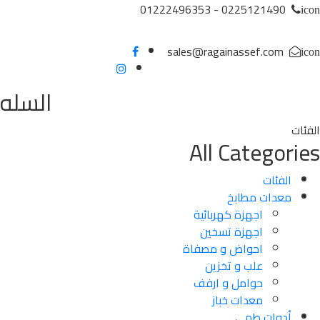
0225121490 - 01222496353
sales@ragainassef.com
السله
All Categor
الفئات
معدات مطابخ
اجهزة كهربائية
اجهزة تسخين
احواض و مصفاة
علب و تخزين
حوامل و ارفف
معدات خباز
أدوات طهي