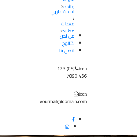
مائدة
أدوات طهي
اطباق
سكاكین-
معدات
اواني
شوك
مطابخ
طهي
من نحن
–
اجهزة
صواني
كتالوج
ملاعق
كهربائية
/
–
اتصل بنا
اجهزة
ادوات
ومقصات
تسخين
خبز
اكواب
احواض
(08) 123
icon
/ مج
و
456 7890
مصفاة
حوامل
icon
و
yourmail@domain.com
ارفف
علب
و
تخزين