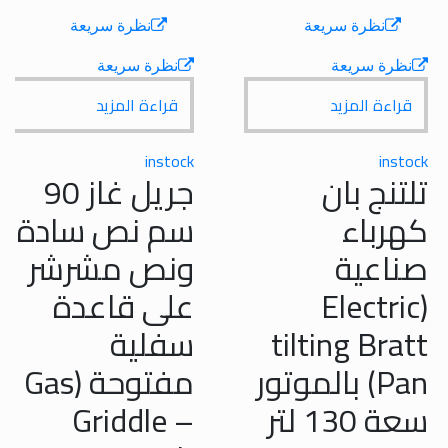
نظرة سريعة
نظرة سريعة
ظرة سريعة
نظرة سريعة
راءة المزيد
قراءة المزيد
instock
inst
تنج بان
جريل غاز 90
رباء
سم نص سادة
اعية
ونص مشرشر
(Electri
على قاعدة
tilting Bra
سفلية
Pan) بالموتور
مفتوحة (Gas
سعة 130 لتر
Griddle –