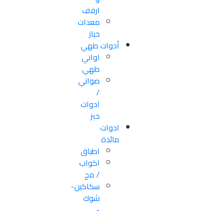
ارفف
معدات
خباز
أدوات طهي
اواني
طهي
صواني
/
ادوات
خبز
ادوات
مائدة
اطباق
اكواب
/ مج
سكاكین-
شوك
-