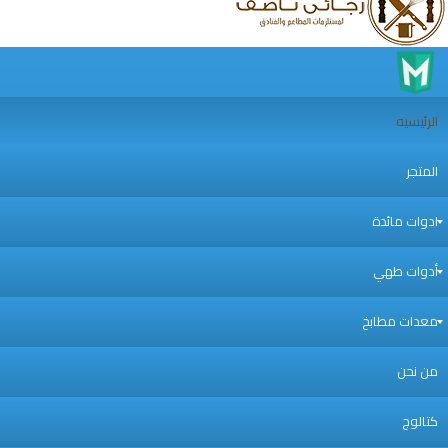
يه
 مائدة
ت طهي
 مطابخ
ن
ج