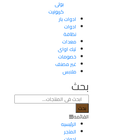
بولى
كربونيت
ادوات بار
ادوات
نظافة
معدات
تيك اواى
خصومات
غير مصنف
ملابس
بحث
بحث
القائمه
الرئيسيه
المتجر
ادوات