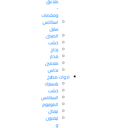
ملاعق
-
ومقصات
استانلس
ستيل
الصينى
خشب
زجاج
فخار
ملامين
نحاس
ادوات مطبخ
بلاستيك
خشب
الستانلس
المونيوم
تيفال
تيفلون
و