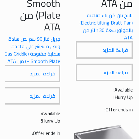
ATA
Smooth
Plate) من
نج بان كهرباء صناعية
ATA
(Electric tilting Bratt Pan)
بالموتور سعة 130 لتر من
A
جريل غاز 90 سم نص سادة
ونص مشرشر على قاعدة
راءة المزيد
سفلية مفتوحة (Gas Griddle
– Smooth Plate) من ATA
راءة المزيد
قراءة المزيد
Availa
قراءة المزيد
Hurry 
ck
قل
Offer ends 
Available:
Hurry Up!
22 لت
Offer ends in: