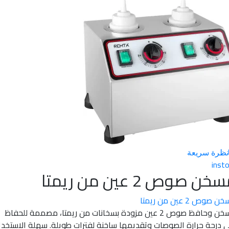
سريعة
ص 2 عين من ريمتا
 من ريمتا
مسخن وحافظ صوص 2 عين مزودة بسخانات من ريمتا، مصممة للحفاظ
 حرارة الصوصات وتقديمها ساخنة لفترات طويلة. سهلة الاستخدام