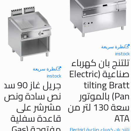
لتر 
ة سريعة
لم
in
نج بان كهرباء
الك
صناعية (Electric
نظرة سريعة
من
instock
وأ
tilting Br
جريل غاز 90 سم
Pan) بالموتور
نص سادة ونص
سعة 130 لتر من
مشرشر على
A
قاعدة سفلية
مفتوحة (Gas
تلتنج بان كهرباء صناعية (Electric