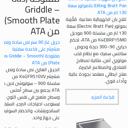
Griddle –
tilting Bratt Pan) بالموتور سعة
Smooth Plate)
بان الكهربائية صناعية مُقْلِبة
بموتور (Electric Bratt Pan) سعة
من ATA
130 لتر من سلسلة 900 موديل
K4EBRP15MO من ATA، تحكم
جريل غاز 90 سم نص سادة ونص
حراري 90–300 درجة وحوض
مشرشر على قاعدة سفلية
س سميك مع نظام قلب
مفتوحة (Gas Griddle – Smooth
ي آمن، مثالية لمطابخ
Plate) من ATA
دق والمطاعم الكبيرة.
الجريل الغازي نص سادة ونص
ايطالي معتمد بجودة عالية
مشرشر K4GFRS10VV من
 قوي.
سلسلة 900 – سوليوشن لاين من
ATA يجمع بين سطح أملس
قراءة المزيد
وسطح متعرج في نفس اللوح،
ليستوعب احتياجات البرجر، الستيك،
الساندويتشات، والخضار السوتيه
على جهاز واحد.