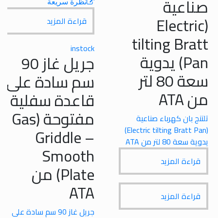
اعية
ck
نظرة سريعة
قل
(Electri
قراءة المزيد
tilting Bra
instock
من
Pan) يدوية
جريل غاز 90
سعة 80 لتر
سم سادة على
من A
ATA
قاعدة سفلية
مفتوحة (Gas
نج بان كهرباء صناعية
بي
Griddle –
(Electric tilting Bratt Pan)
سعة 80 لتر من ATA
شع
Smooth
راءة المزيد
Plate) من
لم
ATA
راءة المزيد
من
وأ
جريل غاز 90 سم سادة على