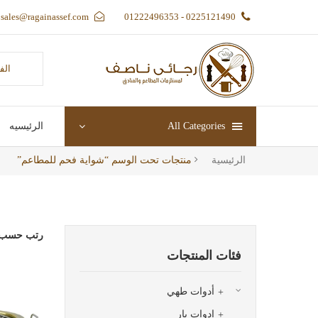
sales@ragainassef.com
0225121490 - 01222496353
الف
All Categories
الرئيسيه
الرئيسية
منتجات تحت الوسم “شواية فحم للمطاعم”
رتب حسب 
فئات المنتجات
أدوات طهي
ادوات بار