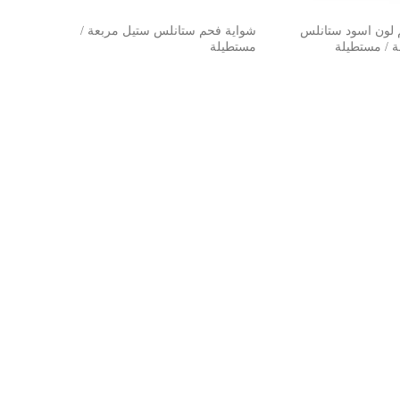
 لون اسود ستانلس
شواية فحم ستانلس ستيل مربعة /
 / مستطيلة
مستطيلة