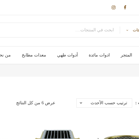
ئات
المتجر
ادوات مائدة
أدوات طهي
معدات مطابخ
من نح
اكواب / مج
سكاكین- شوك – ملاعق – ومقصات
اواني طهي
صواني / ادوات خبز
علب و تخزين
حوامل و ارفف
احواض و مصفاة
اجهزة تسخين
اجهزة كهربائية
تم
:
ترتيب حسب الأحدث
عرض ⁦6⁩ من كل النتائج
الفرز
حسب
الأحدث