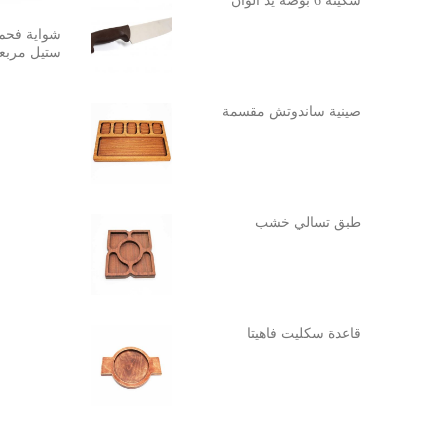
سكينة 6 بوصة يد الوان
شواية فحم
ستيل مربعة
صينية ساندوتش مقسمة
طبق تسالي خشب
قاعدة سكليت فاهيتا