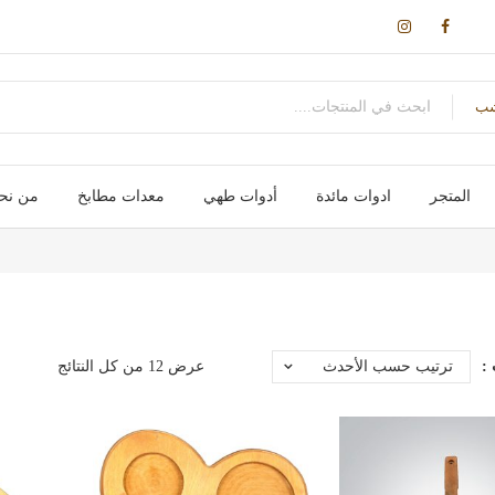
ب
المتجر
ادوات مائدة
أدوات طهي
معدات مطابخ
من نح
اكواب / مج
سكاكین- شوك – ملاعق – ومقصات
اواني طهي
صواني / ادوات خبز
علب و تخزين
حوامل و ارفف
احواض و مصفاة
اجهزة تسخين
اجهزة كهربائية
تم
:
ترتيب حسب الأحدث
عرض ⁦12⁩ من كل النتائج
الفرز
حسب
الأحدث