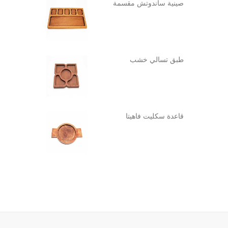
صينية ساندوتش مقسمة
طبق تسالي خشب
قاعدة سكليت فاهيتا