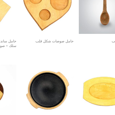
ب
حامل صوصات شكل قلب
حامل ساند
سلك + صو