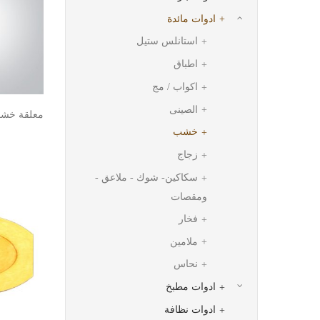
ادوات مائدة
استانلس ستيل
اطباق
اكواب / مج
الصينى
معلقة خش
خشب
زجاج
سكاكین- شوك - ملاعق -
ومقصات
فخار
ملامين
نحاس
ادوات مطبخ
ادوات نظافة