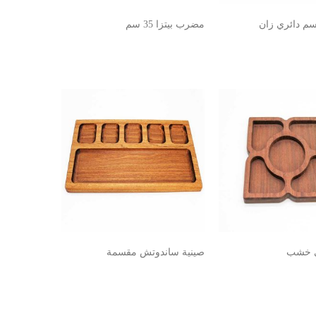
 دائري زان
مضرب بيتزا 35 سم
ي خشب
صينية ساندوتش مقسمة