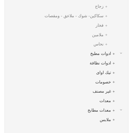
زجاج
سكاكین- شوك - ملاعق - ومقصات
فخار
ملامين
نحاس
ادوات مطبخ
ادوات نظافة
تيك اواى
خصومات
غير مصنف
معدات
معدات مطابخ
ملابس