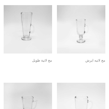
مج لاتيه ايرش
مج لاتية طويل