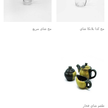
مج كذا بلانكا شاي
مج شاى مربع
طقم شاي فخار