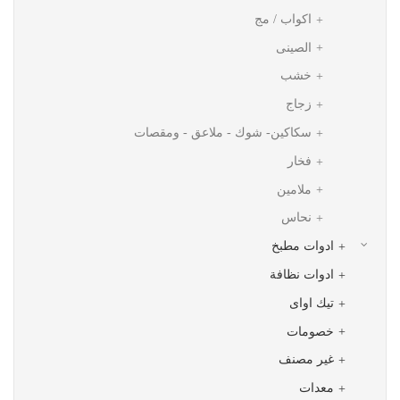
اكواب / مج
الصينى
خشب
زجاج
سكاكین- شوك - ملاعق - ومقصات
فخار
ملامين
نحاس
ادوات مطبخ
ادوات نظافة
تيك اواى
خصومات
غير مصنف
معدات