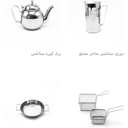
دورق ستانلس بحاجز مضلع
براد كورة ستانلس