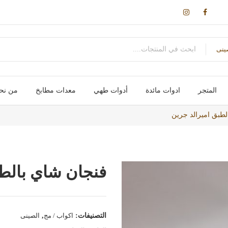
ينى
المتجر
ادوات مائدة
أدوات طهي
معدات مطابخ
من نح
اكواب / مج
سكاكین- شوك – ملاعق – ومقصات
اواني طهي
صواني / ادوات خبز
علب و تخزين
حوامل و ارفف
احواض و مصفاة
اجهزة تسخين
اجهزة كهربائية
طبق اميرالد جرين
فنجان شاي بالطب
التصنيفات:
اكواب / مج
,
الصينى