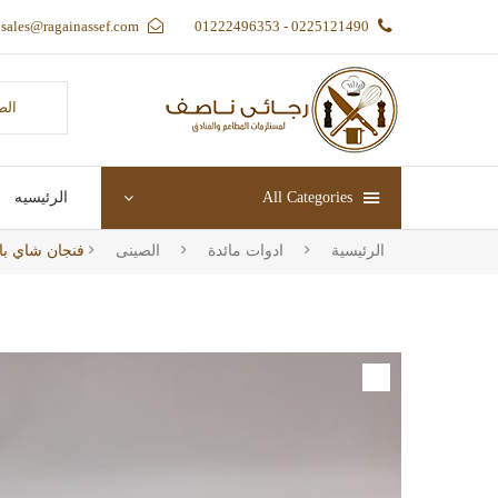
sales@ragainassef.com
0225121490 - 01222496353
الص
All Categories
الرئيسيه
الرئيسية
ادوات مائدة
الصينى
فنجان شاي بال