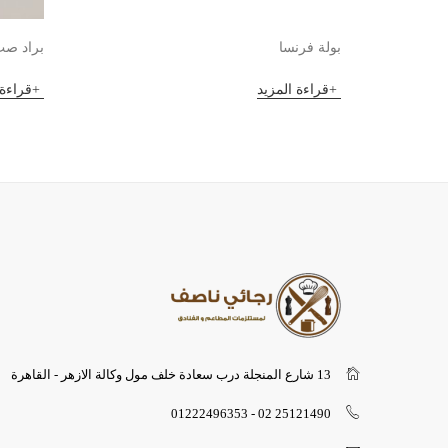
بولة فرنسا
براد صب
قراءة المزيد
قراءة 
13 شارع المنجلة درب سعادة خلف مول وكالة الازهر - القاهرة
25121490 02 - 01222496353