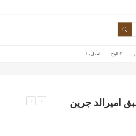
ن
كتالوج
اتصل بنا
ق اميرالد جرين
نجا
بق
ن
كو
شا
ب
ي
27