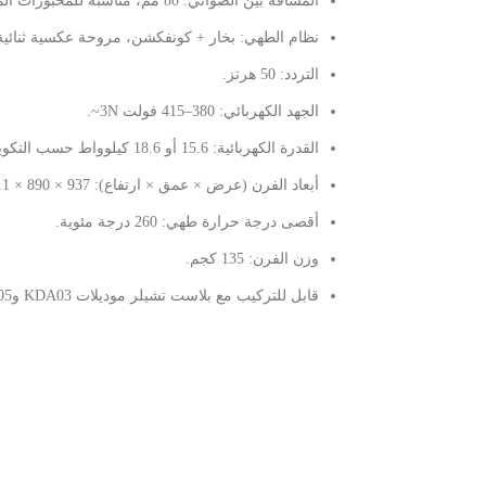
المسافة بين الصواني: 80 مم، مناسبة للمخبوزات المنتفخة والكرواسون.
نظام الطهي: بخار + كونفكشن، مروحة عكسية ثنائية ا
التردد: 50 هرتز.
الجهد الكهربائي: 380–415 فولت 3N~.
القدرة الكهربائية: 15.6 أو 18.6 كيلوواط حسب التكوين.
أبعاد الفرن (عرض × عمق × ارتفاع): 937 × 890 × 1211 مم.
أقصى درجة حرارة طهي: 260 درجة مئوية.
وزن الفرن: 135 كجم.
قابل للتركيب مع بلاست تشيلر موديلات KDA03 وKDA05 باستخدام طقم رص SK43 كنظام متكامل للمخبوزات.