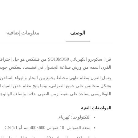
الوصف
معلومات إضافية
فرن سكويرو الكهربائي SQ10M0G0
الفرن اسمه من ورش صناعة الجندول في فينيسيا، ليعكس جودة تص
بشكل متجانس على جميع الصواني، بينما يتيح نظام حقن المياه
اللوغاريتمي يساعد على ضبط زمن الطهي بدقة، وإضاءة الهالوجين 
المواصفات الفنية
التكنولوجيا: كهرباء.
سعة الصواني: 10 صواني 600×400 مم أو GN 1/1.