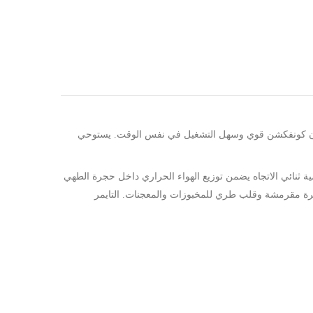
جية
 التي تحتاج فرن كونفكشن قوي وسهل التشغيل في نفس الوقت. يستوحي
لكترو‑ميكانيكي عملي. نظام المروحة العكسية ثنائي الاتجاه يضمن توزيع الهواء الحراري داخل حجرة الطهي
شرة مقرمشة وقلب طري للمخبوزات والمعجنات. التايمر