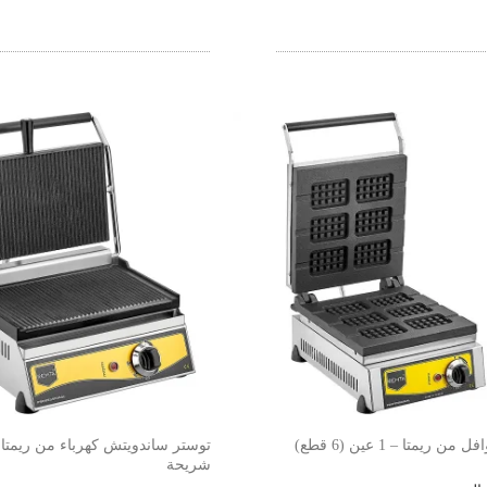
من ريمتا – 1 عين (6 قطع)
شريحة