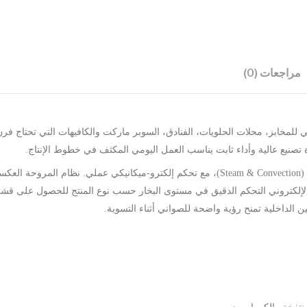
مراجعات (0)
 من فينيكس هو حل احترافي للمخابز، محلات الحلويات، الفنادق، السوبر ماركت والكافيهات
نيع عالية وأداء ثابت يناسب العمل اليومي المكثف في خطوط الإنتاج.
يعمل الفرن بنظام طهي مختلط يجمع بين البخار والهواء الساخن (Steam & Convection)، مع تحكم إ
 الإلكتروني التحكم الدقيق في مستوى البخار حسب نوع المنتج للحصول على ق
الداخلية تمنح رؤية واضحة للصواني أثناء التسوية.