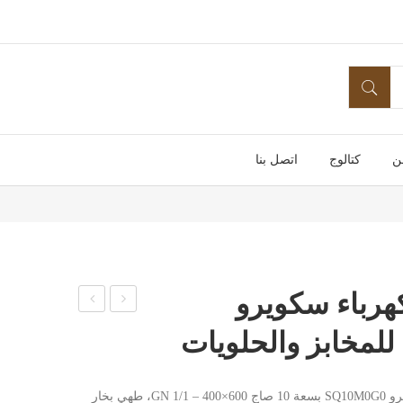
ن
كتالوج
اتصل بنا
رباء سكويرو
رن
رن
كونف
كونف
كش
كش
فرن كونفكشن كهرباء فينيكس سكويرو SQ10M0G0 بسعة 10 صاج 600×400 – GN 1/1، طهي بخار
ن
ن