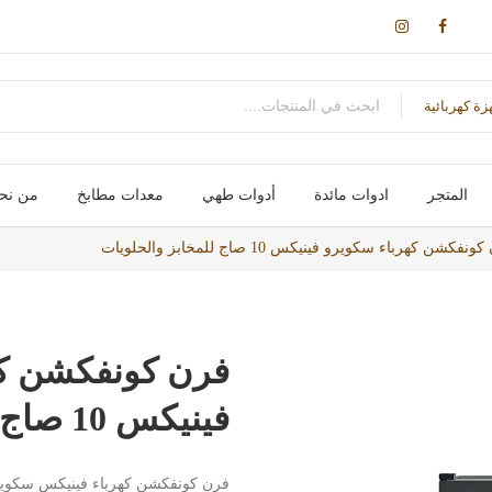
زة كهربائية
المتجر
ادوات مائدة
أدوات طهي
معدات مطابخ
من نح
اكواب / مج
سكاكین- شوك – ملاعق – ومقصات
اواني طهي
صواني / ادوات خبز
علب و تخزين
حوامل و ارفف
احواض و مصفاة
اجهزة تسخين
اجهزة كهربائية
فكشن كهرباء سكويرو فينيكس 10 صاج للمخابز والحلويات
فرن كونفكشن كه
فينيكس 10 صاج للمخابز والحلويات