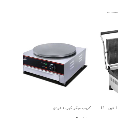
توستر ساندويتش كهرباء من ريمتا 1 عين – 12
كريب-ميكر-كهرباء-فردي
ماكينة كريب كهرب