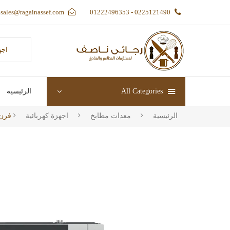
sales@ragainassef.com
0225121490 - 01222496353
اجه
All Categories
الرئيسيه
الرئيسية
معدات مطابخ
اجهزة كهربائية
فرن كون