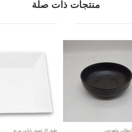
منتجات ذات صلة
طبق 20 عميق ياباني مربع