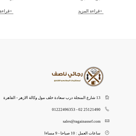
قراءة المزيد
قراءة 
13 شارع المنجلة درب سعادة خلف مول وكالة الازهر - القاهرة
25121490 02 - 01222496353
sales@ragainassef.com
ساعات العمل : 10 صباحا - 9 مساءا