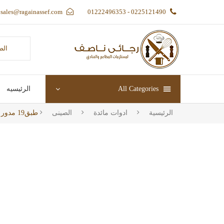
sales@ragainassef.com
0225121490 - 01222496353
الص
All Categories
الرئيسيه
الرئيسية
ادوات مائدة
الصينى
طبق19 مدور