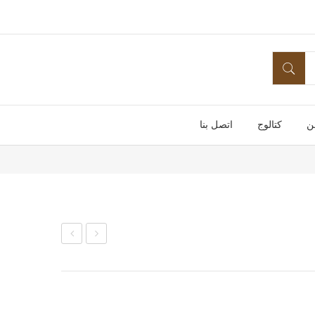
ن
كتالوج
اتصل بنا
بق
بق
26
16
مدو
مدو
ر
ر