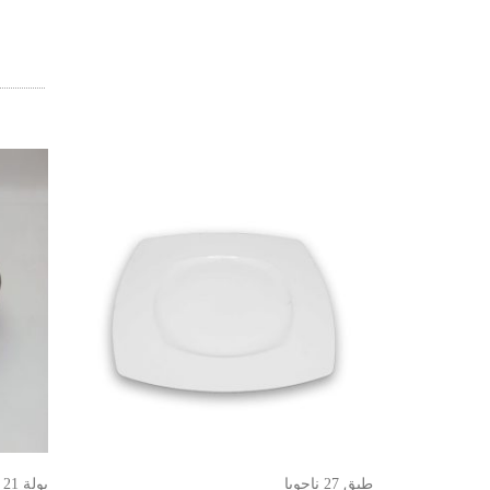
طبق 27 ناجويا
بولة 21 ايطالي ماهوجني