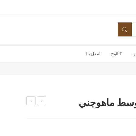
ن
كتالوج
اتصل بنا
سط ماهوجني
وبلي
رفي
ت
س
كو
كو
ب
ب