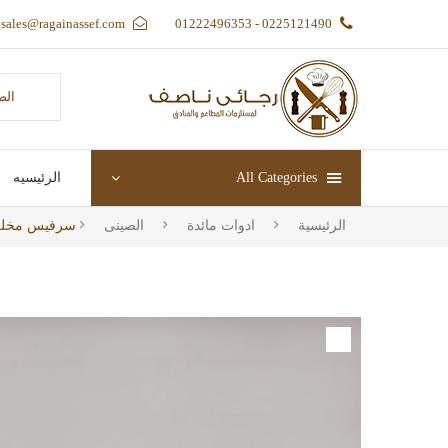
sales@ragainassef.com
0225121490 - 01222496353
الص
All Categories
الرئيسيه
الرئيسية
ادوات مائدة
الصينى
سرفيس مخلل