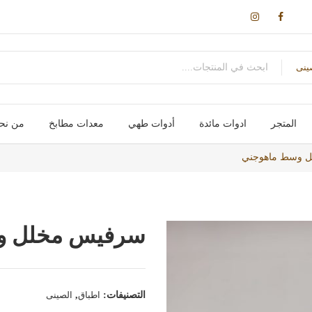
ينى
المتجر
ادوات مائدة
أدوات طهي
معدات مطابخ
من نح
اكواب / مج
سكاكین- شوك – ملاعق – ومقصات
اواني طهي
صواني / ادوات خبز
علب و تخزين
حوامل و ارفف
احواض و مصفاة
اجهزة تسخين
اجهزة كهربائية
 وسط ماهوجني
سرفيس مخلل و
التصنيفات:
اطباق
,
الصينى