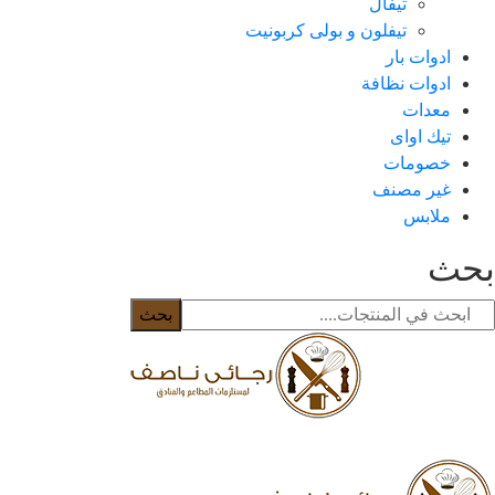
تيفال
تيفلون و بولى كربونيت
ادوات بار
ادوات نظافة
معدات
تيك اواى
خصومات
غير مصنف
ملابس
حث
بحث