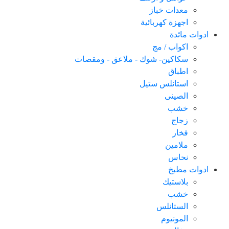
معدات خباز
اجهزة كهربائية
ادوات مائدة
اكواب / مج
سكاكین- شوك - ملاعق - ومقصات
اطباق
استانلس ستيل
الصينى
خشب
زجاج
فخار
ملامين
نحاس
ادوات مطبخ
بلاستيك
خشب
الستانلس
المونيوم