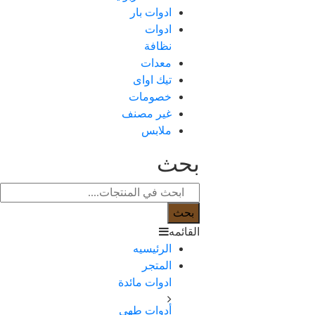
ادوات بار
ادوات
نظافة
معدات
تيك اواى
خصومات
غير مصنف
ملابس
بحث
بحث
القائمه
الرئيسيه
المتجر
ادوات مائدة
أدوات طهي