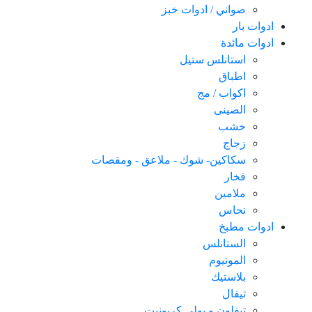
صواني / ادوات خبز
ادوات بار
ادوات مائدة
استانلس ستيل
اطباق
اكواب / مج
الصينى
خشب
زجاج
سكاكین- شوك - ملاعق - ومقصات
فخار
ملامين
نحاس
ادوات مطبخ
الستانلس
المونيوم
بلاستيك
تيفال
تيفلون و بولى كربونيت