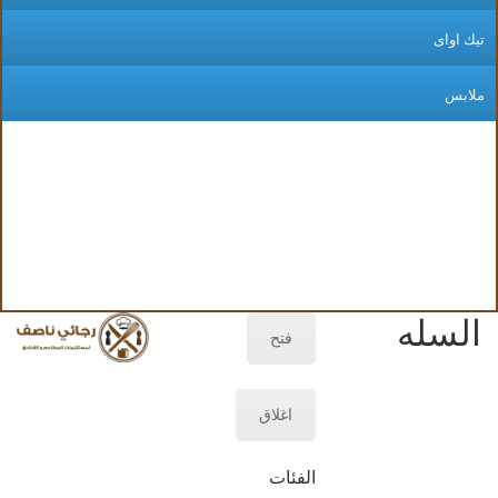
يك اواى
لابس
السله
فتح
اغلاق
الفئات