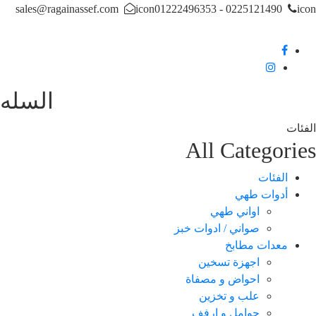
sales@ragainassef.com
icon
0225121490 - 01222496353
i
السله
ئات
All Categori
الفئات
أدوات طهي
اواني طهي
صواني / ادوات خبز
معدات مطابخ
اجهزة تسخين
احواض و مصفاة
علب و تخزين
حوامل و ارفف