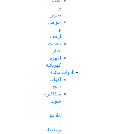
علب
و
تخزين
حوامل
و
ارفف
معدات
خباز
اجهزة
كهربائية
ادوات مائدة
اكواب
/ مج
سكاكین-
شوك
-
ملاعق
-
ومقصات