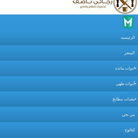
لرئيسيه
لمتجر
دوات مائدة
دوات طهي
عدات مطابخ
ن نحن
تالوج