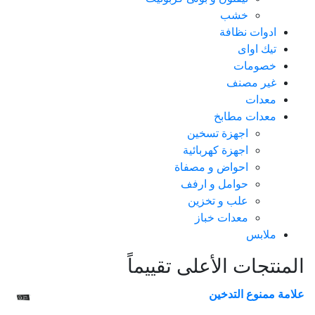
خشب
ادوات نظافة
تيك اواى
خصومات
غير مصنف
معدات
معدات مطابخ
اجهزة تسخين
اجهزة كهربائية
احواض و مصفاة
حوامل و ارفف
علب و تخزين
معدات خباز
ملابس
المنتجات الأعلى تقييماً
علامة ممنوع التدخين