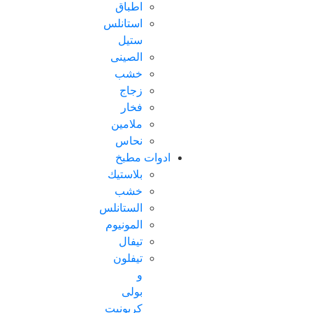
اطباق
استانلس
ستيل
الصينى
خشب
زجاج
فخار
ملامين
نحاس
ادوات مطبخ
بلاستيك
خشب
الستانلس
المونيوم
تيفال
تيفلون
و
بولى
كربونيت