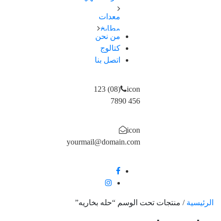
اطباق
سكاكین-
معدات
اواني
شوك
مطابخ
طهي
–
من نحن
اجهزة
صواني
كتالوج
ملاعق
كهربائية
/
–
اتصل بنا
اجهزة
ادوات
ومقصات
تسخين
خبز
اكواب
احواض
(08) 123
icon
/ مج
و
456 7890
مصفاة
حوامل
icon
و
yourmail@domain.com
ارفف
علب
و
تخزين
الرئيسية
/
منتجات تحت الوسم “حله بخاريه”