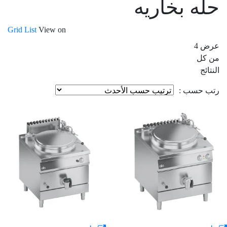
حله بخاريه
Grid
List
View on
من كل
تم
النتائج
الفرز
رتب حسب :
حسب
الأحدث