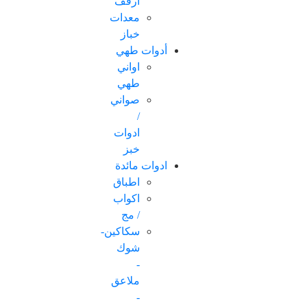
ارفف
معدات
خباز
أدوات طهي
اواني
طهي
صواني
/
ادوات
خبز
ادوات مائدة
اطباق
اكواب
/ مج
سكاكین-
شوك
-
ملاعق
-