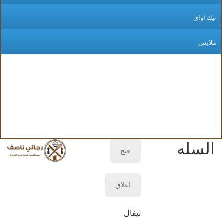
يك اواى
لابس
السله
فتح
اغلاق
تيفال