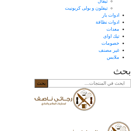
تيفال
تيفلون و بولى كربونيت
ادوات بار
ادوات نظافة
معدات
تيك اواى
خصومات
غير مصنف
ملابس
حث
بحث