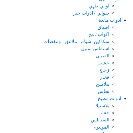
اواني طهي
صواني / ادوات خبز
ادوات مائدة
اطباق
اكواب / مج
سكاكین- شوك - ملاعق - ومقصات
استانلس ستيل
الصينى
خشب
زجاج
فخار
ملامين
نحاس
ادوات مطبخ
بلاستيك
خشب
الستانلس
المونيوم