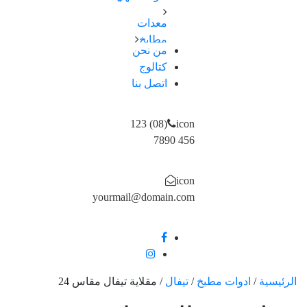
اطباق
سكاكین-
معدات
اواني
شوك
مطابخ
طهي
–
من نحن
اجهزة
صواني
كتالوج
ملاعق
كهربائية
/
–
اتصل بنا
اجهزة
ادوات
ومقصات
تسخين
خبز
اكواب
احواض
(08) 123
icon
/ مج
و
456 7890
مصفاة
حوامل
icon
و
yourmail@domain.com
ارفف
علب
و
تخزين
الرئيسية
/
ادوات مطبخ
/
تيفال
/
مقلاية تيفال مقاس 24