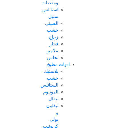
ومقصات
استانلس
ستيل
الصينى
خشب
زجاج
فخار
ملامين
نحاس
ادوات مطبخ
بلاستيك
خشب
الستانلس
المونيوم
تيفال
تيفلون
و
بولى
كربونيت