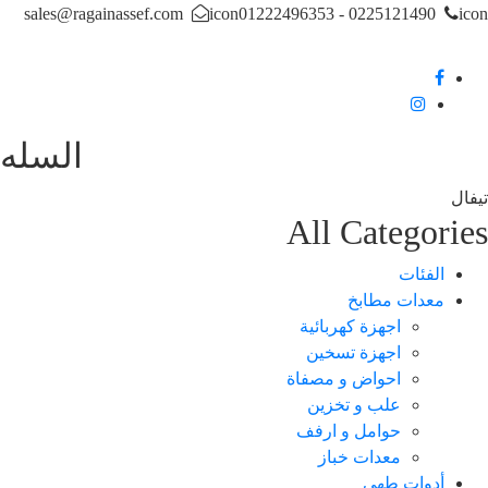
sales@ragainassef.com
icon
0225121490 - 01222496353
i
السله
ال
All Categori
الفئات
معدات مطابخ
اجهزة كهربائية
اجهزة تسخين
احواض و مصفاة
علب و تخزين
حوامل و ارفف
معدات خباز
أدوات طهي