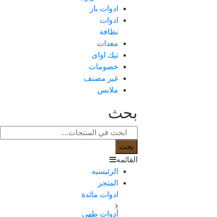
ادوات بار
ادوات
نظافة
معدات
تيك اواى
خصومات
غير مصنف
ملابس
بحث
بحث
القائمه
الرئيسيه
المتجر
ادوات مائدة
أدوات طهي