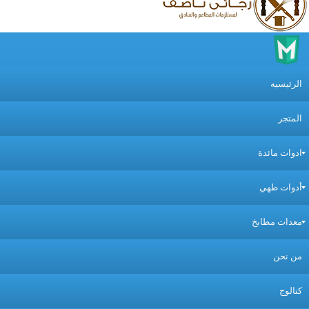
لرئيسيه
لمتجر
دوات مائدة
دوات طهي
عدات مطابخ
ن نحن
تالوج