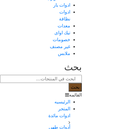
ادوات بار
ادوات
نظافة
معدات
تيك اواى
خصومات
غير مصنف
ملابس
بحث
بحث
القائمه
الرئيسيه
المتجر
ادوات مائدة
أدوات طهي