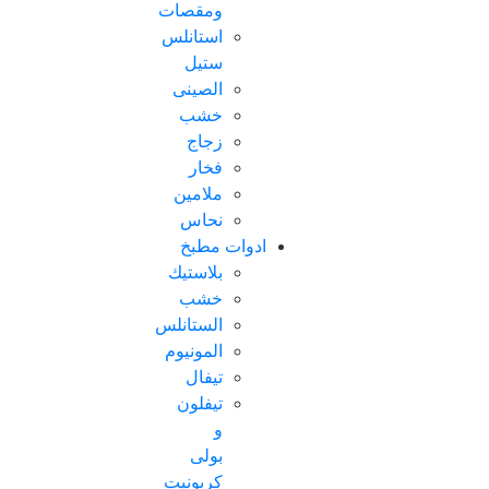
ومقصات
استانلس
ستيل
الصينى
خشب
زجاج
فخار
ملامين
نحاس
ادوات مطبخ
بلاستيك
خشب
الستانلس
المونيوم
تيفال
تيفلون
و
بولى
كربونيت