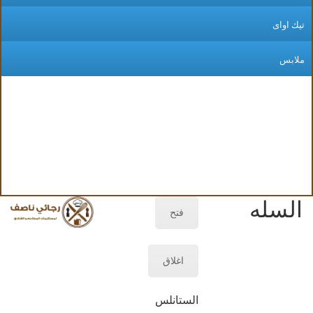
يك اواى
لابس
السله
فتح
اغلاق
الستانلس