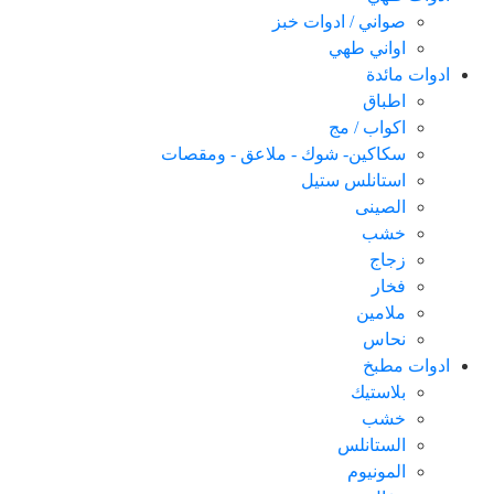
صواني / ادوات خبز
اواني طهي
ادوات مائدة
اطباق
اكواب / مج
سكاكین- شوك - ملاعق - ومقصات
استانلس ستيل
الصينى
خشب
زجاج
فخار
ملامين
نحاس
ادوات مطبخ
بلاستيك
خشب
الستانلس
المونيوم