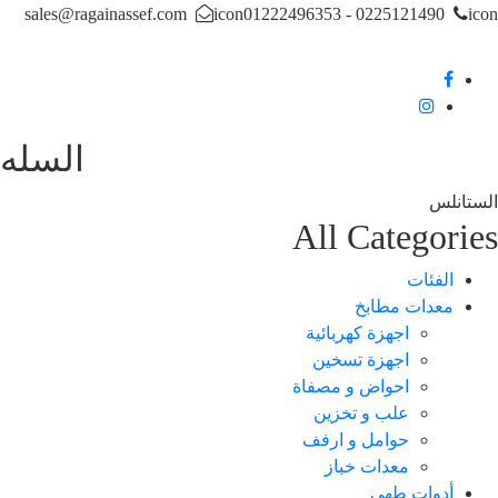
sales@ragainassef.com
icon
0225121490 - 01222496353
i
السله
ستانلس
All Categori
الفئات
معدات مطابخ
اجهزة كهربائية
اجهزة تسخين
احواض و مصفاة
علب و تخزين
حوامل و ارفف
معدات خباز
أدوات طهي