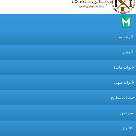
لرئيسيه
لمتجر
دوات مائدة
دوات طهي
عدات مطابخ
ن نحن
تالوج