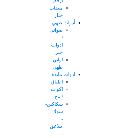
ارفف
معدات
خباز
أدوات طهي
صواني
/
ادوات
خبز
اواني
طهي
ادوات مائدة
اطباق
اكواب
/ مج
سكاكین-
شوك
-
ملاعق
-