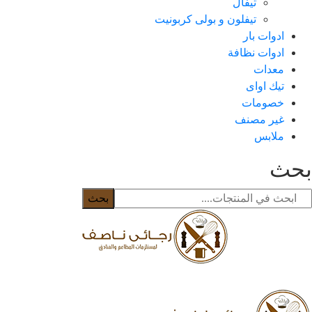
تيفال
تيفلون و بولى كربونيت
ادوات بار
ادوات نظافة
معدات
تيك اواى
خصومات
غير مصنف
ملابس
حث
بحث