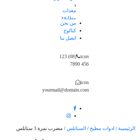
اطباق
سكاكین-
معدات
اواني
شوك
مطابخ
طهي
–
من نحن
اجهزة
صواني
كتالوج
ملاعق
كهربائية
/
–
اتصل بنا
اجهزة
ادوات
ومقصات
تسخين
خبز
اكواب
احواض
(08) 123
icon
/ مج
و
456 7890
مصفاة
حوامل
icon
و
yourmail@domain.com
ارفف
علب
و
تخزين
الرئيسية
/
ادوات مطبخ
/
الستانلس
/
مضرب نمرة 3 ستانلس