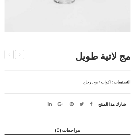
مج لاتية طويل
ج
ج
لاتيه
كذا
اير
بلانك
التصنيفات:
اكواب / مج
,
زجاج
ش
ا
شا
شارك هذا المنتج
ي
مراجعات (0)