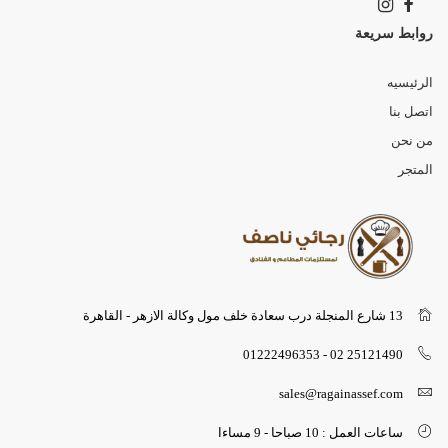
روابط سريعة
الرئيسيه
اتصل بنا
من نحن
المتجر
13 شارع المنجلة درب سعادة خلف مول وكالة الازهر - القاهرة
25121490 02 - 01222496353
sales@ragainassef.com
ساعات العمل : 10 صباحا - 9 مساءا