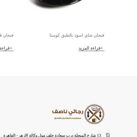
فنجان شاي اسود بالطبق كوستا
فنجان قه
قراءة المزيد
قراءة 
13 شارع المنجلة درب سعادة خلف مول وكالة الازهر - القاهرة