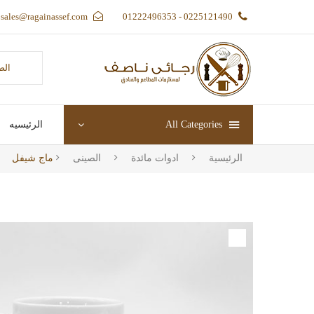
sales@ragainassef.com
0225121490 - 01222496353
الص
All Categories
الرئيسيه
الرئيسية
ادوات مائدة
الصينى
ماج شيفل