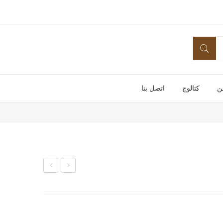
ن
كتالوج
اتصل بنا
بق
بانة
27
صين
ناجو
ي 1
يا
فرد