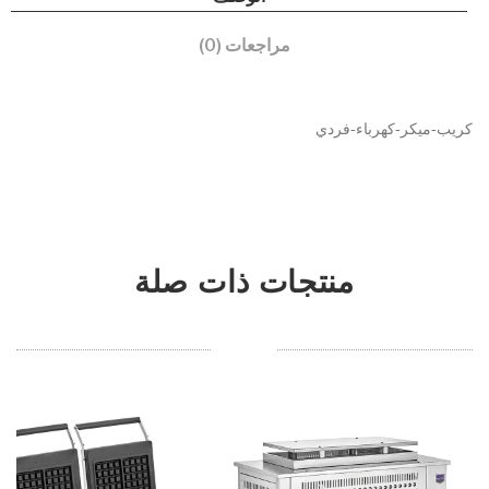
مراجعات (0)
كريب-ميكر-كهرباء-فردي
منتجات ذات صلة