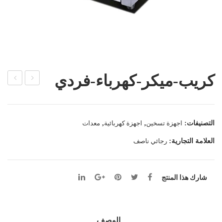
كريب-ميكر-كهرباء-فردي
علقة
اكين
خش
ة
ب
واف
التصنيفات:
اجهزة تسخين
,
اجهزة كهربائية
,
معدات
ل
العلامة التجارية:
رجائي ناصف
شارك هذا المنتج
الوصف