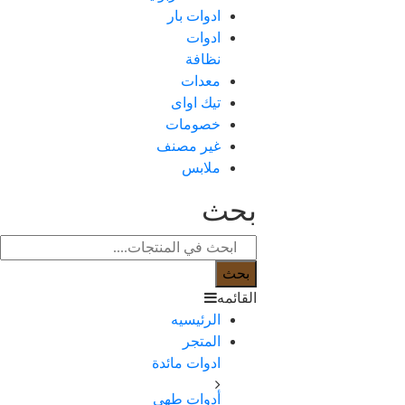
ادوات بار
ادوات
نظافة
معدات
تيك اواى
خصومات
غير مصنف
ملابس
بحث
بحث
القائمه
الرئيسيه
المتجر
ادوات مائدة
أدوات طهي