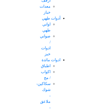
ارفف
معدات
خباز
أدوات طهي
اواني
طهي
صواني
/
ادوات
خبز
ادوات مائدة
اطباق
اكواب
/ مج
سكاكین-
شوك
-
ملاعق
-