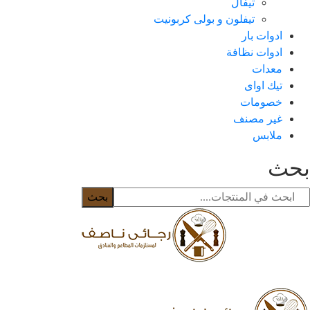
تيفال
تيفلون و بولى كربونيت
ادوات بار
ادوات نظافة
معدات
تيك اواى
خصومات
غير مصنف
ملابس
حث
بحث