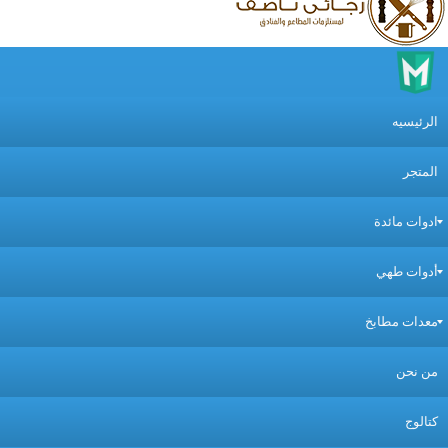
لرئيسيه
لمتجر
دوات مائدة
دوات طهي
عدات مطابخ
ن نحن
تالوج