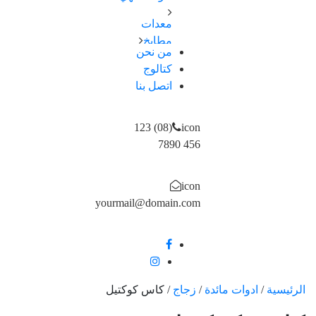
اطباق
سكاكین-
معدات
اواني
شوك
مطابخ
طهي
–
من نحن
اجهزة
صواني
كتالوج
ملاعق
كهربائية
/
–
اتصل بنا
اجهزة
ادوات
ومقصات
تسخين
خبز
اكواب
احواض
(08) 123
icon
/ مج
و
456 7890
مصفاة
حوامل
icon
و
yourmail@domain.com
ارفف
علب
و
تخزين
الرئيسية
/
ادوات مائدة
/
زجاج
/
كاس كوكتيل