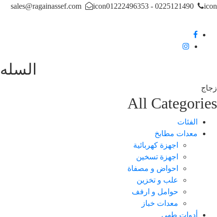
sales@ragainassef.com
icon
0225121490 - 01222496353
i
السله
اج
All Categori
الفئات
معدات مطابخ
اجهزة كهربائية
اجهزة تسخين
احواض و مصفاة
علب و تخزين
حوامل و ارفف
معدات خباز
أدوات طهي