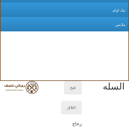
يك اواى
لابس
السله
فتح
اغلاق
زجاج