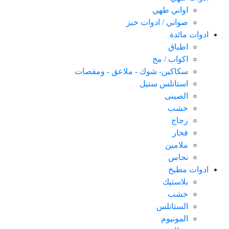
اواني طهي
صواني / ادوات خبز
ادوات مائدة
اطباق
اكواب / مج
سكاكین- شوك - ملاعق - ومقصات
استانلس ستيل
الصينى
خشب
زجاج
فخار
ملامين
نحاس
ادوات مطبخ
بلاستيك
خشب
الستانلس
المونيوم