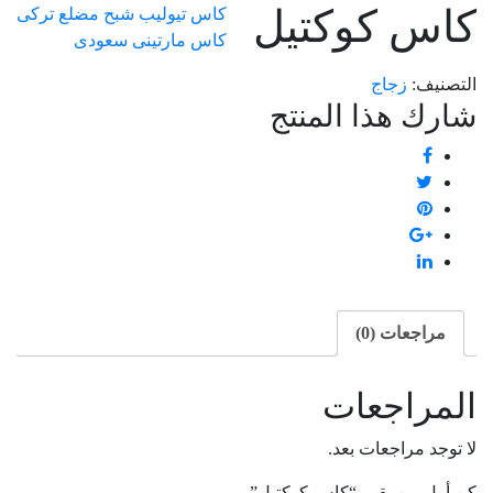
كاس كوكتيل
كاس تيوليب شبح مضلع تركى
كاس مارتينى سعودى
التصنيف:
زجاج
شارك هذا المنتج
مراجعات (0)
المراجعات
لا توجد مراجعات بعد.
كن أول من يقيم “كاس كوكتيل”