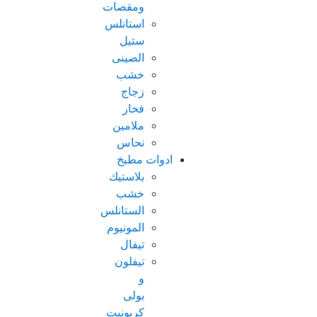
ومقصات
استانلس
ستيل
الصينى
خشب
زجاج
فخار
ملامين
نحاس
ادوات مطبخ
بلاستيك
خشب
الستانلس
المونيوم
تيفال
تيفلون
و
بولى
كربونيت