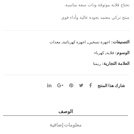
تحتاج قلاية موثوقة وذات سعة مناسبة.
ربائي
عين
ة 8
منتج تركي معتمد بجودة عالية وأداء قوي.
لتر
+
حنفي
التصنيفات:
اجهزة تسخين
,
اجهزة كهربائية
,
معدات
ة
الوسوم:
قلاية
,
كهرباء
تصر
العلامة التجارية:
ريمتا
يف
الزي
ت
شارك هذا المنتج
الوصف
معلومات إضافية