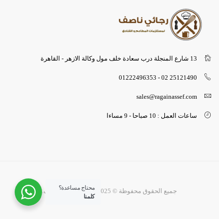
13 شارع المنجلة درب سعادة خلف مول وكالة الازهر - القاهرة
25121490 02 - 01222496353
sales@ragainassef.com
ساعات العمل : 10 صباحا - 9 مساءا
محتاج مساعدة؟
جميع الحقوق محفوظة © 2025 لشركة رجائي ناصف.
كلمنا