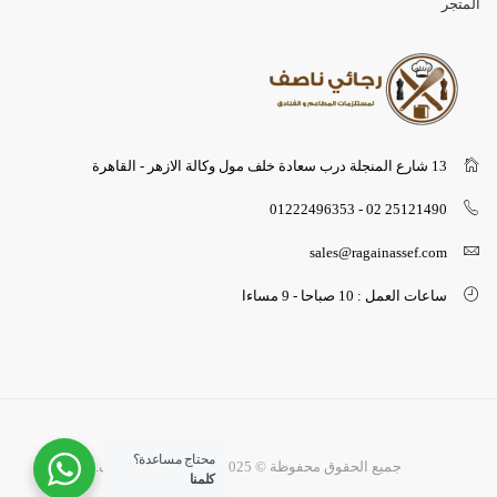
المتجر
13 شارع المنجلة درب سعادة خلف مول وكالة الازهر - القاهرة
25121490 02 - 01222496353
sales@ragainassef.com
ساعات العمل : 10 صباحا - 9 مساءا
محتاج مساعدة؟
جميع الحقوق محفوظة © 2025 لشركة رجائي ناصف.
كلمنا