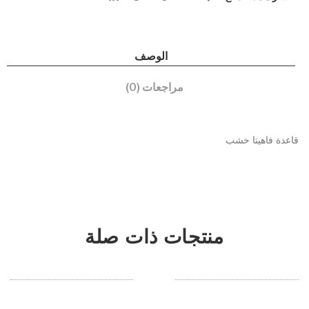
30
بقاع
سم
دة
الوصف
خش
ب
مراجعات (0)
قاعدة فاهيتا خشب
منتجات ذات صلة