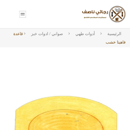
الرئيسية
أدوات طهي
صواني / ادوات خبز
قاعدة
فاهيتا خشب