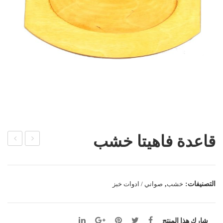
قاعدة فاهيتا خشب
امل
يكلي
بيتزا
ت
خش
فاهي
التصنيفات:
خشب
,
صواني / ادوات خبز
ب
تا
مقا
مدو
شارك هذا المنتج
س
ر