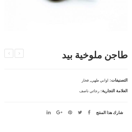
طاجن ملوخية بيد
بق
اجن
دائر
مضل
ي
ع
التصنيفات:
اواني طهي
,
فخار
فخا
نمر
العلامة التجارية:
رجائي ناصف
ر
ة 3
شارك هذا المنتج