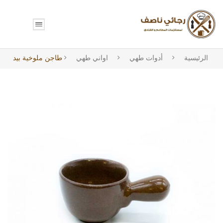
الرئيسية
أدوات طهي
اواني طهي
طاجن ملوخية بيد