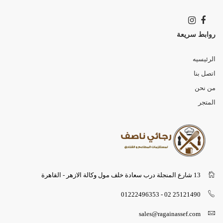
روابط سريعة
الرئيسيه
اتصل بنا
من نحن
المتجر
13 شارع المنجلة درب سعادة خلف مول وكالة الازهر - القاهرة
25121490 02 - 01222496353
sales@ragainassef.com