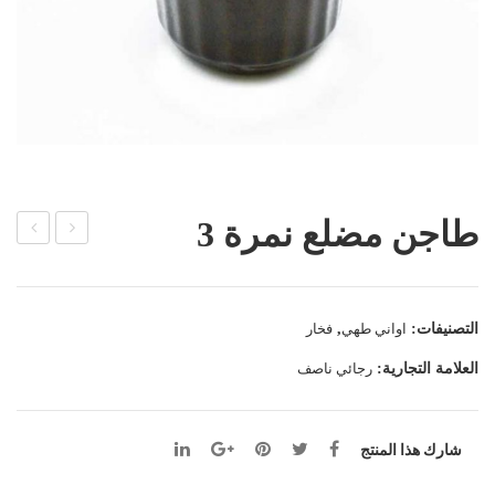
طاجن مضلع نمرة 3
اجن
اجن
ملو
لازان
خية
يا
التصنيفات:
اواني طهي
,
فخار
بيد
دائر
العلامة التجارية:
رجائي ناصف
ي
فخا
ر
شارك هذا المنتج