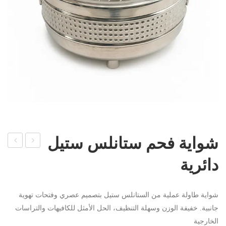
شواية فحم ستانلس ستيل
واية
سخ
دائرية
فحم
ن
ستان
صو
شواية طاولة عملية من الستانلس ستيل بتصميم عصري وفتحات تهوية
لس
ص
جانبية. خفيفة الوزن وسهلة التنظيف، الحل الأمثل للكافيهات والتراسات
ستي
3
الخارجية
ل
عين