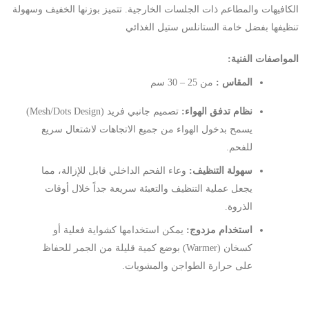
الكافيهات والمطاعم ذات الجلسات الخارجية. تتميز بوزنها الخفيف وسهولة
تنظيفها بفضل خامة الستانلس ستيل الغذائي
المواصفات الفنية:
المقاس :
من 25 – 30 سم
نظام تدفق الهواء:
تصميم جانبي فريد (Mesh/Dots Design)
يسمح بدخول الهواء من جميع الاتجاهات لاشتعال سريع
للفحم.
سهولة التنظيف:
وعاء الفحم الداخلي قابل للإزالة، مما
يجعل عملية التنظيف والتعبئة سريعة جداً خلال أوقات
الذروة.
استخدام مزدوج:
يمكن استخدامها كشواية فعلية أو
كسخان (Warmer) بوضع كمية قليلة من الجمر للحفاظ
على حرارة الطواجن والمشويات.