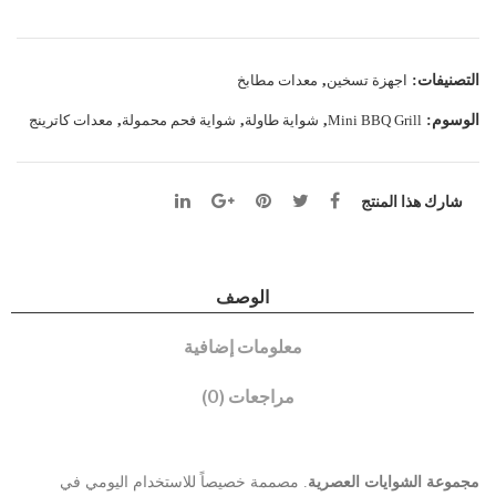
بيضا
من
وية
ريمت
التصنيفات:
اجهزة تسخين
,
معدات مطابخ
ا
الوسوم:
Mini BBQ Grill
,
شواية طاولة
,
شواية فحم محمولة
,
معدات كاترينج
شارك هذا المنتج
الوصف
معلومات إضافية
مراجعات (0)
مجموعة الشوايات العصرية
. مصممة خصيصاً للاستخدام اليومي في