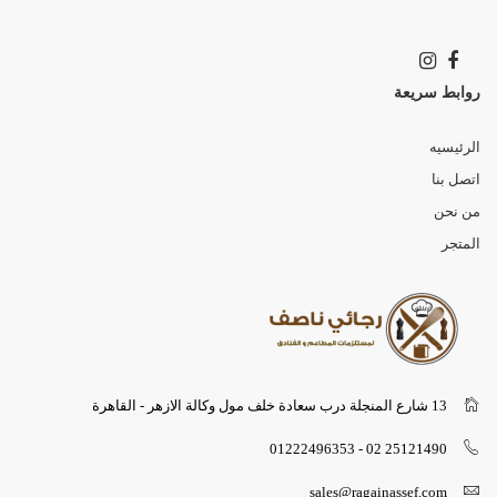
روابط سريعة
الرئيسيه
اتصل بنا
من نحن
المتجر
13 شارع المنجلة درب سعادة خلف مول وكالة الازهر - القاهرة
25121490 02 - 01222496353
sales@ragainassef.com