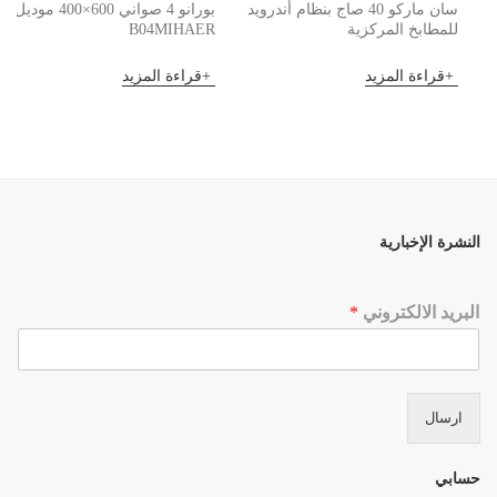
سان ماركو 40 صاج بنظام أندرويد
بورانو 4 صواني 600×400 موديل
للمطابخ المركزية
B04MIHAER
قراءة المزيد
قراءة المزيد
النشرة الإخبارية
البريد الالكتروني
*
ارسال
حسابي