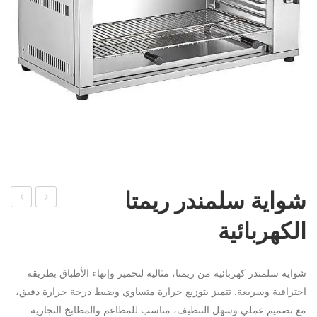
شواية سلمندر ريمتا
واية
ريل
الكهربائية
غاز
غاز
سلم
ريمت
شواية سلمندر كهربائية من ريمتا، مثالية لتحمير وإنهاء الأطباق بطريقة
ندر
ا 70
احترافية وسريعة. تتميز بتوزيع حرارة متساوي وضبط درجة حرارة دقيق،
ريمت
سم
مع تصميم عملي وسهل التنظيف، مناسب للمطاعم والمطابخ التجارية.
ا 3