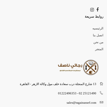
روابط سريعة
الرئيسيه
اتصل بنا
من نحن
المتجر
13 شارع المنجلة درب سعادة خلف مول وكالة الازهر - القاهرة
25121490 02 - 01222496353
sales@ragainassef.com