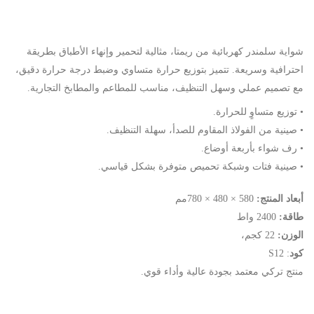
شواية سلمندر كهربائية من ريمتا، مثالية لتحمير وإنهاء الأطباق بطريقة
احترافية وسريعة. تتميز بتوزيع حرارة متساوي وضبط درجة حرارة دقيق،
مع تصميم عملي وسهل التنظيف، مناسب للمطاعم والمطابخ التجارية.
• توزيع متساوٍ للحرارة.
• صينية من الفولاذ المقاوم للصدأ، سهلة التنظيف.
• رف شواء بأربعة أوضاع.
• صينية فتات وشبكة تحميص متوفرة بشكل قياسي.
أبعاد المنتج:
780 × 480 × 580
مم
طاقة:
2400 واط
الوزن:
22 كجم،
كود
: S12
منتج تركي معتمد بجودة عالية وأداء قوي.