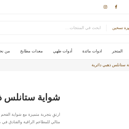
زة تسخين
المتجر
ادوات مائدة
أدوات طهي
معدات مطابخ
من نح
اكواب / مج
سكاكین- شوك – ملاعق – ومقصات
اواني طهي
صواني / ادوات خبز
علب و تخزين
حوامل و ارفف
احواض و مصفاة
اجهزة تسخين
اجهزة كهربائية
 ستانلس ذهبي دائرية
شواية ستانلس ذه
ارتقِ بتجربة متميزة مع شواية الفح
مثالي للمطاعم الراقية والفنادق في 