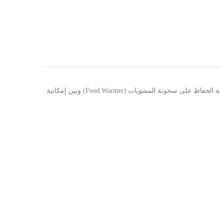
ER
أضف لمسة من الفخامة والعراقة إلى مطعمك مع شواية التقديم الملكية، المصممة خصيصاً لقطاع الضيافة الفاخر . تجمع هذه الشواية بين وظيفة الحفاظ على سخونة المشويات (Food Warmer) وبين إمكانية