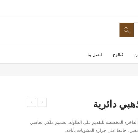
ن
كتالوج
اتصل بنا
بي دائرية
رن
واية
كونف
ستان
م الفاخرة المخصصة للتقديم على الطاولة. تصميم ملكي نحاسي
كش
لس
مصر . حافظ على حرارة المشويات بأناقة.
ن
ذهب