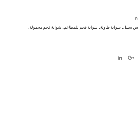
كهرب
ي
اء
مربع
خ
فيني
ة /
لس ستيل
,
شواية طاولة
,
شواية فحم للمطاعم
,
شواية فحم محمولة
,
كس
مست
بوران
طيل
و 4
ة
صوا
ني
600
×40
0
مودي
ل
B04
MI
HA