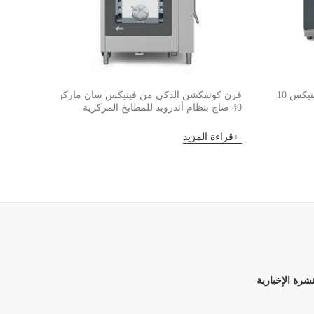
فرن غاز كونفكشن سكويرو من فينيكس 10
فرن كونفكشن الذكي من فينيكس سان ماركو
شواية س
40 صاج بنظام أندرويد للمطابخ المركزية
قراءة 
قراءة المزيد
نشرة الإخبارية