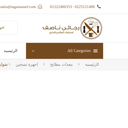
sales@ragainassef.com
0225121490 - 01222496353
اجه
All Categories
الرئيسيه
الرئيسية
معدات مطابخ
اجهزة تسخين
شواية