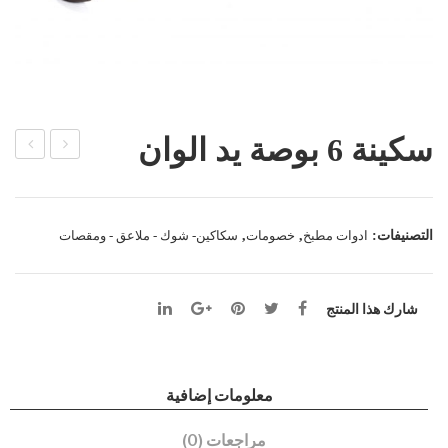
سكينة 6 بوصة يد الوان
راد
لة
نمر
بالغ
ة 2
طاء
التصنيفات:
ادوات مطبخ
,
خصومات
,
سكاكین- شوك - ملاعق - ومقصات
نحا
فخا
س
ر
شارك هذا المنتج
معلومات إضافية
مراجعات (0)