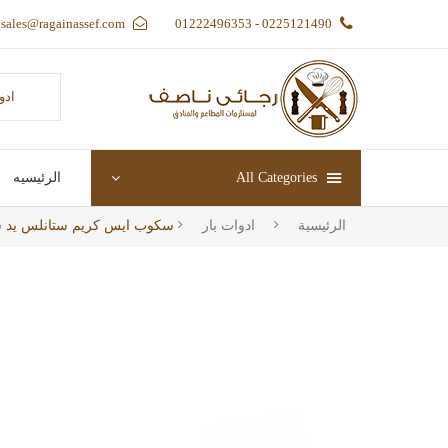
sales@ragainassef.com
0225121490 - 01222496353
ادو
All Categories
الرئيسيه
الرئيسية
ادوات بار
سكوب ايس كريم ستانلس يد 