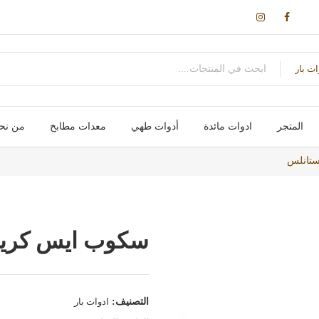
ات بار
المتجر
ادوات مائدة
أدوات طهي
معدات مطابخ
من نح
اكواب / مج
سكاكین- شوك – ملاعق – ومقصات
اواني طهي
صواني / ادوات خبز
علب و تخزين
حوامل و ارفف
احواض و مصفاة
اجهزة تسخين
اجهزة كهربائية
ستانلس
سكوب ايس كريم
التصنيف:
ادوات بار