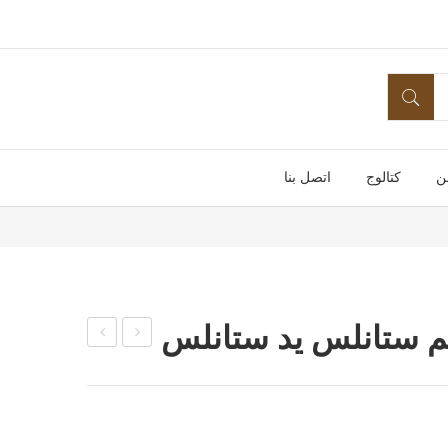
ن
كتالوج
اتصل بنا
 ستانلس يد ستانلس
كو
اس
ب
ك
ايس
جاتو
كري
ه