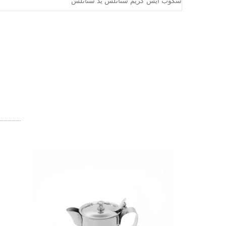
سكوب ايس كريم ستانلس يد ستانلس