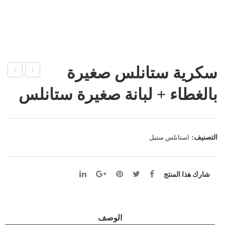
سكرية ستانلس صغيرة
راد
كرية
بالغطاء + لبانة صغيرة ستانلس
كور
ستان
ة
لس
ستان
صغي
التصنيف:
استانلس ستيل
لس
رة
بالغ
طاء
شارك هذا المنتج
الوصف