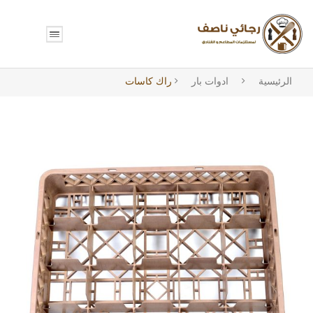
الرئيسية
ادوات بار
راك كاسات