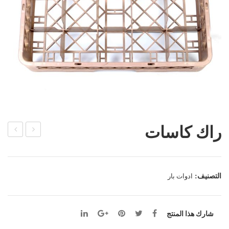
راك كاسات
برتاي
نكة
ة
نحا
نحا
س
التصنيف:
ادوات بار
س
رقم
1
شارك هذا المنتج