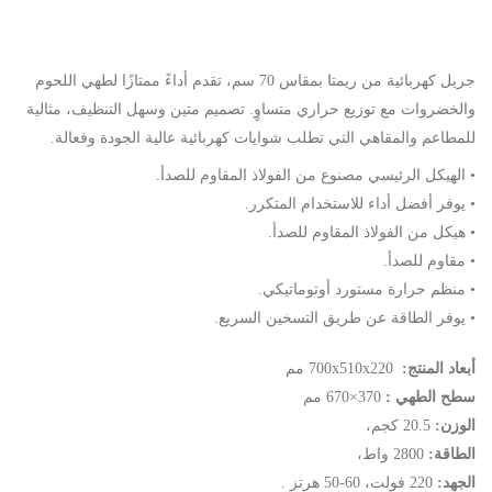
جريل كهربائية من ريمتا بمقاس 70 سم، تقدم أداءً ممتازًا لطهي اللحوم
والخضروات مع توزيع حراري متساوٍ. تصميم متين وسهل التنظيف، مثالية
للمطاعم والمقاهي التي تطلب شوايات كهربائية عالية الجودة وفعالة.
• الهيكل الرئيسي مصنوع من الفولاذ المقاوم للصدأ.
• يوفر أفضل أداء للاستخدام المتكرر.
• هيكل من الفولاذ المقاوم للصدأ.
• مقاوم للصدأ.
• منظم حرارة مستورد أوتوماتيكي.
• يوفر الطاقة عن طريق التسخين السريع.
أبعاد المنتج:
700x510x220
مم
سطح الطهي :
370×670 مم
الوزن:
20.5 كجم،
الطاقة:
2800 واط،
الجهد:
220 فولت، 60-50 هرتز .