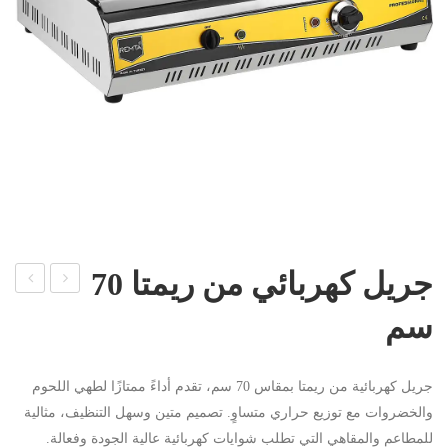
جريل كهربائي من ريمتا 70
ريل
اكين
سم
غاز
ة
ريمت
بسك
جريل كهربائية من ريمتا بمقاس 70 سم، تقدم أداءً ممتازًا لطهي اللحوم
ا
ويت
والخضروات مع توزيع حراري متساوٍ. تصميم متين وسهل التنظيف، مثالية
بحج
ايس
للمطاعم والمقاهي التي تطلب شوايات كهربائية عالية الجودة وفعالة.
م
كري