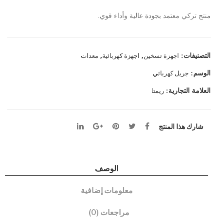
70
م
منتج تركي معتمد بجودة عالية وأداء قوي.
سم
من
(La
ريمت
va
ا
التصنيفات:
اجهزة تسخين
,
اجهزة كهربائية
,
معدات
Ston
الوسم:
جريل كهربائي
e)
العلامة التجارية:
ريمتا
شارك هذا المنتج
الوصف
معلومات إضافية
مراجعات (0)