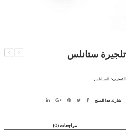
تلجيرة ستانلس
ارو
شبو
ف
ري
ثلج
التصنيف:
الستانلس
وس
ط
شارك هذا المنتج
مراجعات (0)