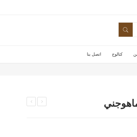
ن
كتالوج
اتصل بنا
ولة
ولة
اتوم
12
يل
ايطا
ماه
لي