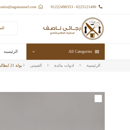
sales@ragainassef.com
0225121490 - 01222496353
الص
All Categories
الرئيسيه
الرئيسية
ادوات مائدة
الصينى
بولة 21 ايطالي ماهوجني