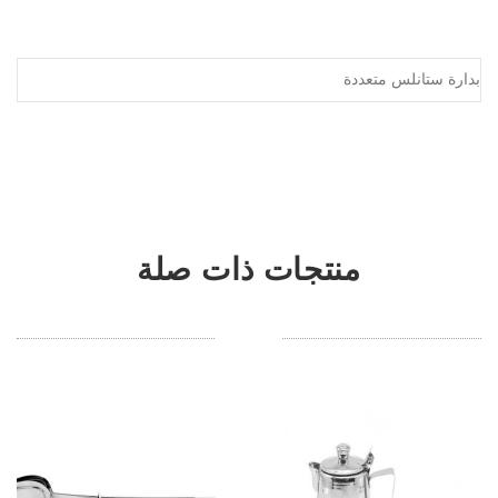
متعد
دة
بدارة ستانلس متعددة
رقم
2
-بدار
ة
ستان
لس
منتجات ذات صلة
متعد
دة
رقم
3 –