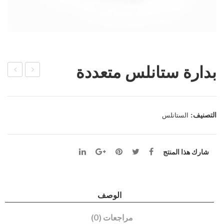
بدارة ستانلس متعددة
دارة
بشر
ستان
ة
لس
كف
التصنيف:
الستانلس
متعد
ستان
دة
لس
شارك هذا المنتج
رقم
1 –
بدار
الوصف
ة
ستان
مراجعات (0)
لس