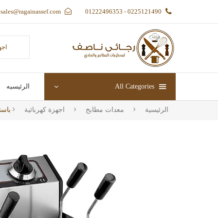
sales@ragainassef.com
0225121490 - 01222496353
اجه
All Categories
الرئيسيه
الرئيسية
معدات مطابخ
اجهزة كهربائية
باستا كوكر 1 عين 