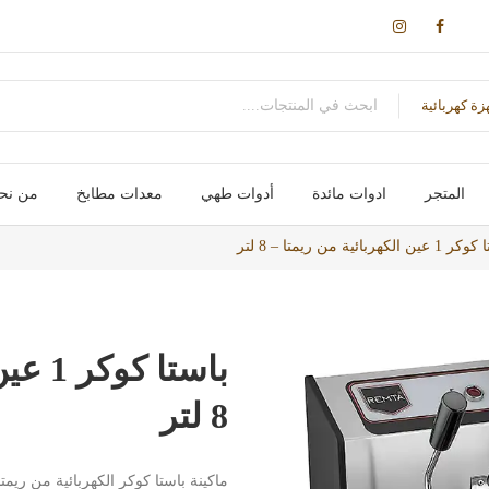
زة كهربائية
المتجر
ادوات مائدة
أدوات طهي
معدات مطابخ
من نح
اكواب / مج
سكاكین- شوك – ملاعق – ومقصات
اواني طهي
صواني / ادوات خبز
علب و تخزين
حوامل و ارفف
احواض و مصفاة
اجهزة تسخين
اجهزة كهربائية
الكهربائية من ريمتا – 8 لتر
باستا 
8 لتر