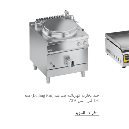
حلة بخارية كهربائية صناعية (Boiling Pan) سعة
جريل غاز ريمتا 
150 لتر – من ATA
قراءة 
قراءة المزيد