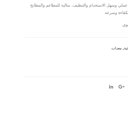
ملي وسهل الاستخدام والتنظيف، مثالية للمطاعم والمطابخ
5
ربائي
بكفاءة وسرعة.
شعل
ة
ة
من
وي.
غاز
ريمت
من
ا –
ريمت
5
ية
,
معدات
ا
لتر